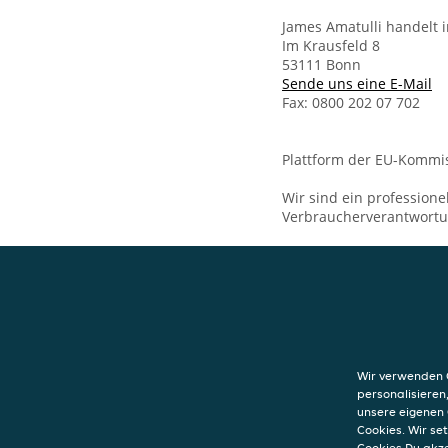
James Amatulli handelt 
Im Krausfeld 8
53111 Bonn
Sende uns eine E-Mail
Fax: 0800 202 07 702
Plattform der EU-Kommis
Wir sind ein professione
Verbraucherverantwort
KONTAKT
Antica Pizzeria 
Im Krausfeld 8
Wir verwenden C
53111
Bonn
personalisieren
unsere eigenen 
Cookies. Wir s
Cookies Du akz