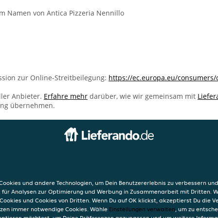
im Namen von Antica Pizzeria Nennillo
sion zur Online-Streitbeilegung:
https://ec.europa.eu/consumers/
ller Anbieter.
Erfahre mehr
darüber, wie wir gemeinsam mit
Liefe
ung übernehmen.
INFO
Nennillo
AGB
Datensc
ookies und andere Technologien, um Dein Benutzererlebnis zu verbessern und
Verwend
, für Analysen zur Optimierung und Werbung in Zusammenarbeit mit Dritten. 
Impres
Cookies und Cookies von Dritten. Wenn Du auf OK klickst, akzeptierst Du die 
etzen immer notwendige Cookies. Wähle
Einstellungen verwalten
, um zu entsch
eptieren möchtest, um Deine Präferenzen anzupassen und um weitere Informa